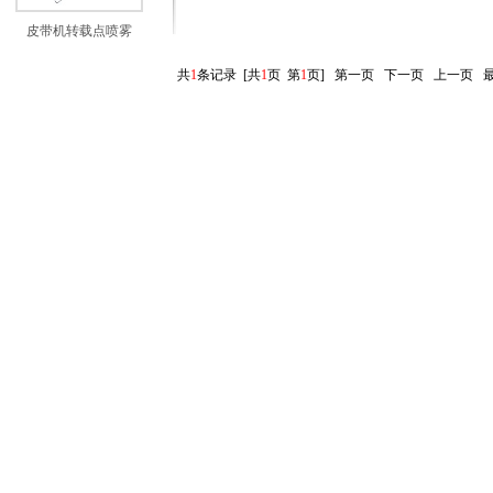
皮带机转载点喷雾
共
1
条记录 [共
1
页 第
1
页]
第一页
下一页
上一页